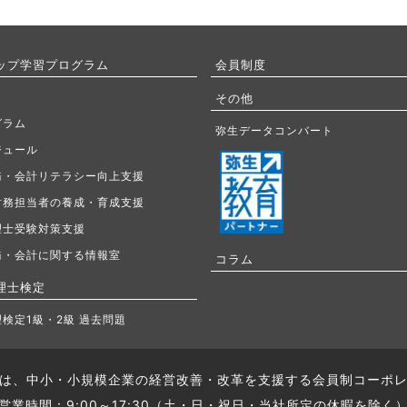
ップ学習プログラム
会員制度
その他
グラム
弥生データコンバート
ジュール
務・会計リテラシー向上支援
財務担当者の養成・育成支援
理士受験対策支援
務・会計に関する情報室
コラム
理士検定
検定1級・2級 過去問題
は、中小・小規模企業の経営改善・改革を支援する会員制コーポ
営業時間：9:00～17:30（土・日・祝日・当社所定の休暇を除く