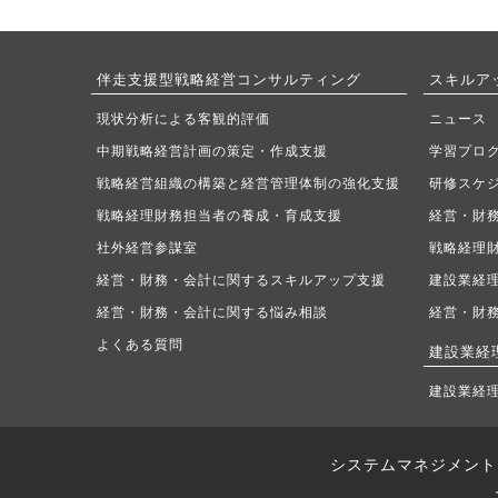
伴走支援型戦略経営コンサルティング
スキルア
現状分析による客観的評価
ニュース
中期戦略経営計画の策定・作成支援
学習プロ
戦略経営組織の構築と経営管理体制の強化支援
研修スケ
戦略経理財務担当者の養成・育成支援
経営・財
社外経営参謀室
戦略経理
経営・財務・会計に関するスキルアップ支援
建設業経
経営・財務・会計に関する悩み相談
経営・財
よくある質問
建設業経
建設業経理
システムマネジメント